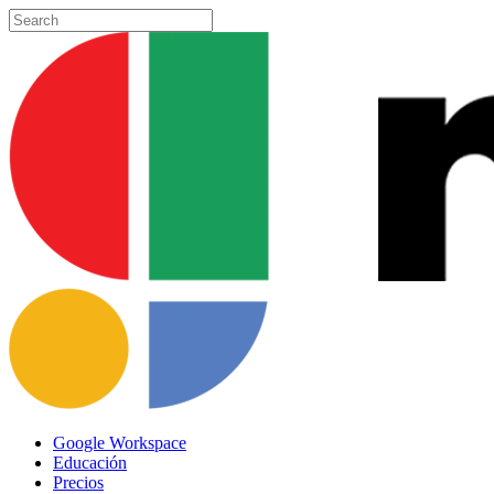
Skip
to
Close
main
Search
content
Menu
Google Workspace
Educación
Precios