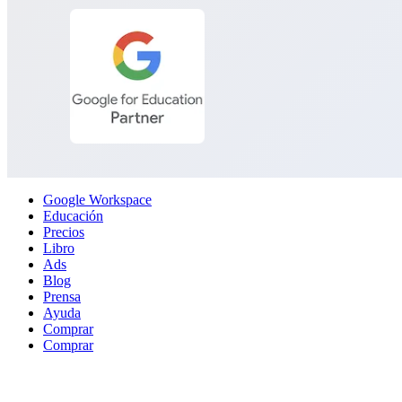
Close
Google Workspace
Menu
Educación
Precios
Libro
Ads
Blog
Prensa
Ayuda
Comprar
Comprar