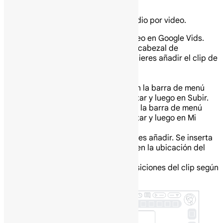
superpuestas y música de fondo.
Puedes añadir hasta 25 pistas de audio por video.
En tu computadora abre un video en Google Vids.
En la línea de tiempo, mueve el cabezal de
reproducción al lugar donde quieres añadir el clip de
audio.
Añade un archivo:
Desde tu computadora: En la barra de menú
superior, haz clic en Insertar y luego en Subir.
Desde tu Google Drive: En la barra de menú
superior, haz clic en Insertar y luego en Mi
contenido multimedia.
Selecciona el archivo que quieres añadir. Se inserta
una pista para el clip de audio en la ubicación del
cabezal de reproducción.
Personaliza el sonido y las transiciones del clip según
sea necesario.