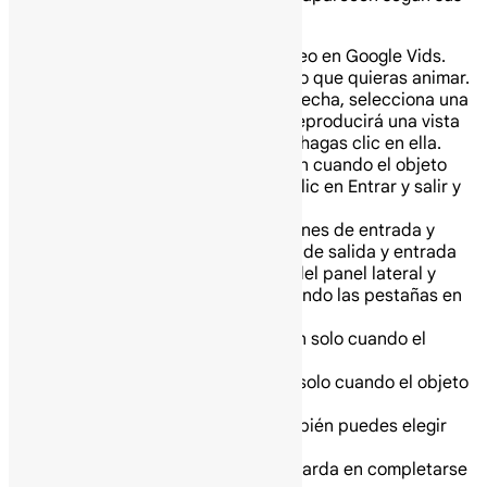
tiempos.
En tu computadora abre un video en Google Vids.
En el lienzo, haz clic en el objeto que quieras animar.
En el panel Animación de la derecha, selecciona una
animación, como Fundido. Se reproducirá una vista
previa de la animación cuando hagas clic en ella.
Para aplicar la misma animación cuando el objeto
entra y sale de la escena, haz clic en Entrar y salir y
luego elige una animación.
Para elegir diferentes animaciones de entrada y
salida, haz clic en Animaciones de salida y entrada
separadas en la parte inferior del panel lateral y
luego elige las animaciones usando las pestañas en
la parte superior:
Entrar: aplica la animación solo cuando el
objeto entra en la escena.
Salir: aplica la animación solo cuando el objeto
sale de la escena.
Para algunas animaciones, también puedes elegir
estas opciones:
Duración: cuánto tiempo tarda en completarse