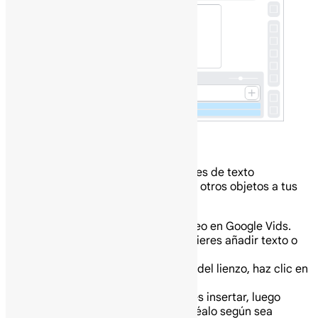
Añade texto, líneas y formas
Puedes añadir texto, incluidos bloques de texto
estilizados, así como líneas, formas y otros objetos a tus
videos.
En tu computadora abre un video en Google Vids.
Selecciona la escena donde quieres añadir texto o
un objeto.
En el panel lateral a la derecha del lienzo, haz clic en
Texto o en Forma y línea.
Haz clic en el objeto que quieres insertar, luego
modifícalo, organízalo o formatéalo según sea