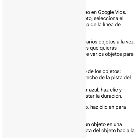
escena.
En tu computadora abre un video en Google Vids.
Para mostrar la pista de un objeto, selecciona el
objeto y luego haz clic en encima de la línea de
tiempo.
Consejo: Para cambiar el tiempo de varios objetos a la vez,
presiona Shift y haz clic en los objetos que quieras
seleccionar. O arrastra el cursor sobre varios objetos para
seleccionarlos todos.
Para acortar o alargar el tiempo de los objetos:
Apunta al borde izquierdo o derecho de la pista del
objeto.
Cuando aparezca el controlador azul, haz clic y
arrastra el controlador para ajustar la duración.
Consejo: Encima de la línea de tiempo, haz clic en para
obtener una vista previa del tiempo.
Para cambiar cuándo aparece un objeto en una
escena, haz clic y arrastra la pista del objeto hacia la
izquierda o hacia la derecha.