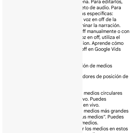
y una voz en off para cada escena. Para editarlos,
necesitas reemplazar cada objeto de audio. Para
añadir tu propio audio a escenas específicas:
Borra la pista de audio de voz en off de la
escena donde deseas eliminar la narración.
Añade una nueva voz en off manualmente o con
IA. Cuando generas una voz en off, utiliza el
contenido del panel de guion. Aprende cómo
crear guiones y voces en off en Google Vids
(Workspace Labs).
Personaliza los marcadores de posición de medios
En tu video, puedes encontrar marcadores de posición de
medios.
Los marcadores de posición de medios circulares
contienen voces en off de archivo. Puedes
reemplazarlas con voces en off en vivo.
Los marcadores de posición de medios más grandes
incluyen una etiqueta “Añade tus medios”. Puedes
reemplazarlos con tus propios medios.
Opcional: Para reemplazar los medios en estos