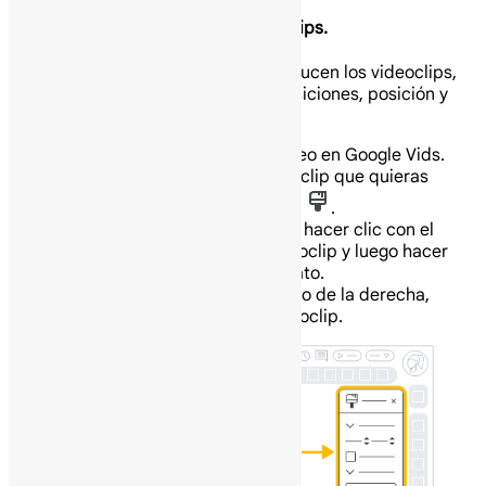
Personaliza el formato de los videoclips.
Puedes personalizar cómo se reproducen los videoclips,
incluyendo su tiempo, volumen, transiciones, posición y
más.
En tu computadora abre un video en Google Vids.
En el lienzo, haz clic en el videoclip que quieras
personalizar y luego haz clic en
.
Consejo: También puedes hacer clic con el
botón derecho en un videoclip y luego hacer
clic en Opciones de formato.
En el panel Opciones de formato de la derecha,
ajusta la configuración del videoclip.