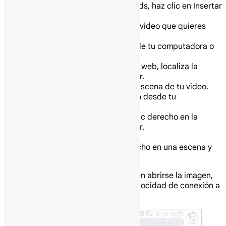
En la barra de menú de Vids, haz clic en Insertar
y luego en Subir.
Selecciona la imagen o el video que quieres
añadir.
Para arrastrar una imagen desde tu computadora o
la web:
En tu computadora o sitio web, localiza la
imagen que quieres añadir.
Arrastra la imagen a una escena de tu video.
Para copiar y pegar una imagen desde tu
computadora o la web:
En tu computadora haz clic derecho en la
imagen que quieres añadir.
Haz clic en Copiar.
En tu video, haz clic derecho en una escena y
elige Pegar.
Consejo: Puede tardar un momento en abrirse la imagen,
según el tamaño de la imagen y la velocidad de conexión a
Internet.