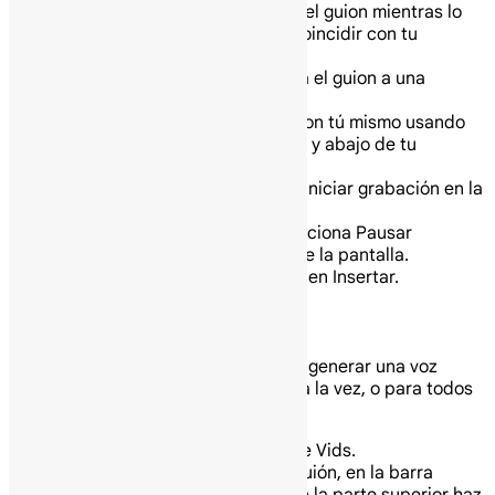
Leer junto — Vids resalta el guion mientras lo
lees y se desplaza para coincidir con tu
velocidad de lectura.
Continuo — Vids desplaza el guion a una
velocidad constante.
Manual — Desplaza el guion tú mismo usando
las teclas de flecha arriba y abajo de tu
teclado.
Cuando estés listo, selecciona Iniciar grabación en la
parte inferior de la pantalla.
Cuando hayas terminado, selecciona Pausar
grabación en la parte inferior de la pantalla.
Haz clic en Vista previa y luego en Insertar.
Genera narración usando IA
Puedes seleccionar una opción para generar una voz
superpuesta de IA para una escena a la vez, o para todos
los guiones a la vez.
En tu computadora abre Google Vids.
Para abrir el panel lateral del guión, en la barra