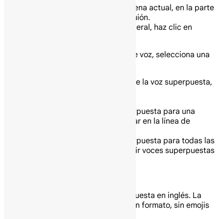
Para mostrar el guión de la escena actual, en la parte
superior del panel lateral del guión.
En la parte inferior del panel lateral, haz clic en
Generar voz superpuesta.
Cuando aparezca el selector de voz, selecciona una
voz.
Para obtener una vista previa de la voz superpuesta,
haz clic en Reproducir.
Añade la voz superpuesta:
Para añadir una voz superpuesta para una
escena, haz clic en Insertar en la línea de
tiempo.
Para añadir una voz superpuesta para todas las
escenas, haz clic en Añadir voces superpuestas
a todas las escenas.
Consejo:
Solo puedes generar una voz superpuesta en inglés. La
voz superpuesta solo admite texto sin formato, sin emojis
ni símbolos.