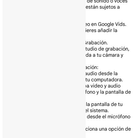
clips individuales de música, efectos de sonido o voces
superpuestas) por video. Los límites están sujetos a
cambios.
En tu computadora abre un video en Google Vids.
Selecciona la escena donde quieres añadir la
grabación.
En el panel lateral, haz clic en Grabación.
En la ventana emergente del estudio de grabación,
permite que tu navegador acceda a tu cámara y
micrófono.
Selecciona una opción de grabación:
Cámara — Graba video y audio desde la
cámara y el micrófono de tu computadora.
Cámara y pantalla — Graba video y audio
desde la cámara, el micrófono y la pantalla de
tu computadora.
Audio y pantalla — Graba la pantalla de tu
computadora y el audio del sistema.
Audio — Graba solo audio desde el micrófono
de tu computadora.
Si estás usando un guion, selecciona una opción de
teleprompter: