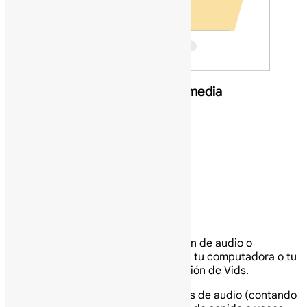
Añade narración, música y multimedia
Graba narración y videoclips
En Google Vids, puedes:
Graba narración y videoclips
Genera narración usando IA
Graba narración y videoclips
También puedes grabar una narración de audio o
grabación de webcam, la pantalla de tu computadora o tu
entorno usando el estudio de grabación de Vids.
Nota: Puedes añadir hasta 50 objetos de audio (contando