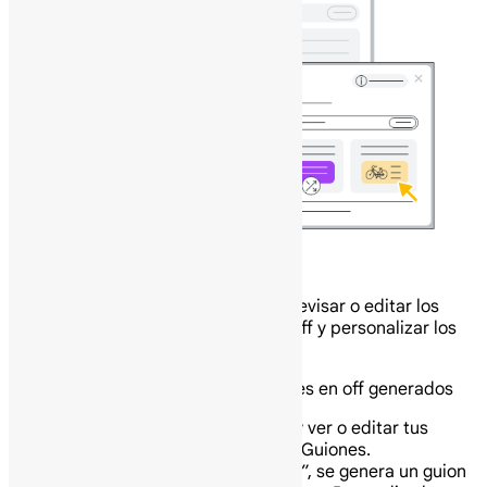
Edita o personaliza tu video generado por IA
Después de crear tu video, puedes revisar o editar los
guiones generados de las voces en off y personalizar los
marcadores de posición de medios.
Verifica o edita los guiones o las voces en off generados
Para abrir el panel de guiones y ver o editar tus
guiones generados, haz clic en Guiones.
Cuando usas “Ayúdame a crear”, se genera un guion