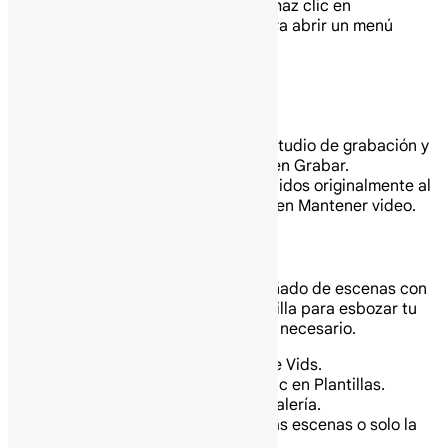
marcadores de posición, haz clic en
“Selecciona un video” para abrir un menú
desplegable que incluye:
Subir
Generar una imagen
Mis medios
Medios de archivo
Para añadir medios desde el estudio de grabación y
añadir una grabación, haz clic en Grabar.
Para mantener los medios añadidos originalmente al
marcador de posición, haz clic en Mantener video.
Comienza con una plantilla
Una plantilla es un conjunto prediseñado de escenas con
medios y transiciones. Usa una plantilla para esbozar tu
video, luego personalízalo según sea necesario.
En tu computadora abre Google Vids.
En la ventana de Gemini, haz clic en Plantillas.
Selecciona una plantilla de la galería.
Elige si deseas insertar todas las escenas o solo la
escena actual.