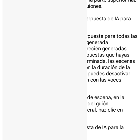
lateral, haz clic en Guiones o en la parte superior haz
clic en Ver y luego en Mostrar guiones.
Elige una opción:
Para generar una voz superpuesta de IA para
todas las escenas:
Importante: Si generas una voz superpuesta para todas las
escenas, cualquier voz superpuesta generada
previamente se reemplazará con las recién generadas.
Esto no reemplazará las voces superpuestas que hayas
grabado tú mismo. De forma predeterminada, las escenas
se extenderán para que coincidan con la duración de la
voz superpuesta. Para cambiar esto, puedes desactivar
Extender escenas para que coincidan con las voces
superpuestas.
Para mostrar todos los guiones de escena, en la
parte superior del panel lateral del guión.
En la parte inferior del panel lateral, haz clic en
Generar voz superpuesta.
Para generar una voz superpuesta de IA para la
escena actual: