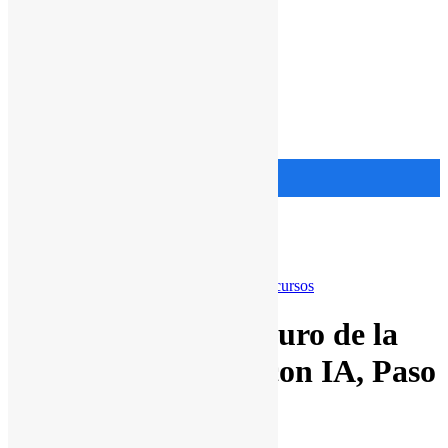
Menu
Google Workspace
Educación
Precios
Libro
Ads
Blog
Prensa
Ayuda
Comprar
Comprar
Gemini
Google Vids
Google Workspace
Recursos
Google Vids: El Futuro de la
Creación de Video con IA, Paso
a Paso