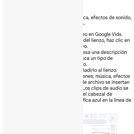
Inserta imágenes y clips de archivo
Puedes añadir video, imágenes, música, efectos de sonido,
stickers y GIF de archivo a tus videos.
En tu computadora abre un video en Google Vids.
En el panel lateral a la derecha del lienzo, haz clic en
Contenido multimedia de archivo.
En el cuadro de búsqueda, ingresa una descripción
de lo que estás buscando o busca un tipo de
contenido multimedia específico.
Haz clic en un elemento para añadirlo al lienzo.
Consejo: Los videos, imágenes, música, efectos
de sonido, stickers y GIF de archivo se insertan
al principio de la escena. Los clips de audio se
insertan en la ubicación del cabezal de
reproducción (la línea gráfica azul en la línea de
tiempo del video).