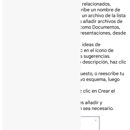
Para añadir archivos relacionados,
escribe @, luego escribe un nombre de
archivo o selecciona un archivo de la lista
desplegable. Puedes añadir archivos de
Google Workspace, como Documentos,
Hojas de cálculo o Presentaciones, desde
Google Drive.
Para generar nuevas ideas de
indicaciones, haz clic en el ícono de
barajar debajo de las sugerencias.
Cuando estés satisfecho con tu descripción, haz clic
en Siguiente.
Revisa y edita el esquema propuesto, o reescribe tu
indicación para generar un nuevo esquema, luego
haz clic en Siguiente.
Selecciona un diseño, luego haz clic en Crear el
borrador del video.
Cuando se cree tu video, puedes añadir y
personalizar el contenido según sea necesario.