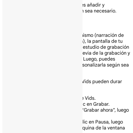
Cuando se cree tu video, puedes añadir y
personalizar el contenido según sea necesario.
Comienza grabando un video
Construye tu video grabándote a ti mismo (narración de
audio o grabación de video completa), la pantalla de tu
computadora o tu entorno usando el estudio de grabación
de Vids. Puedes obtener una vista previa de la grabación y
volver a grabarla hasta que te guste. Luego, puedes
insertarla en tu archivo de Vids y personalizarla según sea
necesario.
Nota: Las grabaciones que creas en Vids pueden durar
hasta 10 minutos.
En tu computadora abre Google Vids.
En la ventana de Gemini, haz clic en Grabar.
Cuando estés listo, haz clic en “Grabar ahora”, luego
haz clic en Iniciar.
Cuando hayas terminado, haz clic en Pausa, luego
haz clic en Vista previa en la esquina de la ventana