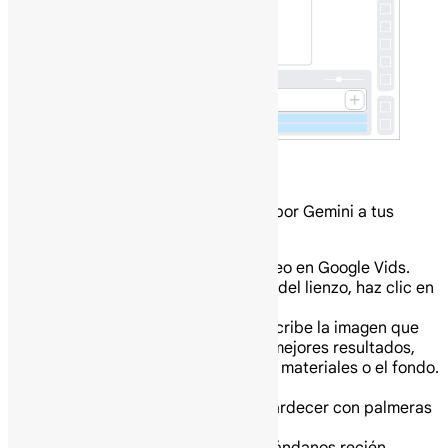
Inserta imágenes generadas
Puedes añadir imágenes generadas por Gemini a tus
videos.
En tu computadora abre un video en Google Vids.
En el panel lateral a la derecha del lienzo, haz clic en
Generar una imagen.
En el cuadro de búsqueda, describe la imagen que
quieres generar. Para obtener mejores resultados,
incluye el sujeto, el entorno, los materiales o el fondo.
Por ejemplo:
Una playa hawaiana al atardecer con palmeras
en la distancia.