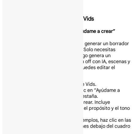
Vids (Videos)
Crea tu primer video en Google Vids
Crea un video usando la función “Ayúdame a crear”
Puedes usar “Ayúdame a crear” para generar un borrador
de video con Gemini en Google Vids. Solo necesitas
ingresar una descripción. Gemini luego genera un
borrador, incluyendo un guion, voz en off con IA, escenas y
contenido, para el video. Después, puedes editar el
borrador según sea necesario.
En tu computadora abre Google Vids.
En la ventana de Gemini, haz clic en “Ayúdame a
crear” si aún no estás en esa pestaña.
Describe el video que quieres crear. Incluye
información como la audiencia, el propósito y el tono
del video.
Opcional: Para generar ejemplos, haz clic en las
sugerencias de indicaciones debajo del cuadro
de descripción.