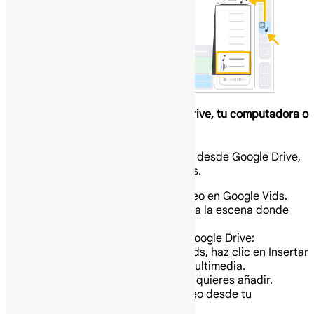
Sube contenido multimedia desde Drive, tu computadora o
la web
Puedes añadir contenido multimedia desde Google Drive,
tu computadora o la web a tus videos.
En tu computadora abre un video en Google Vids.
En la línea de tiempo, selecciona la escena donde
quieres añadir el elemento.
Para subir una imagen desde Google Drive:
En la barra de menú de Vids, haz clic en Insertar
y luego en Mi contenido multimedia.
Selecciona el archivo que quieres añadir.
Para subir una imagen o un video desde tu
computadora: