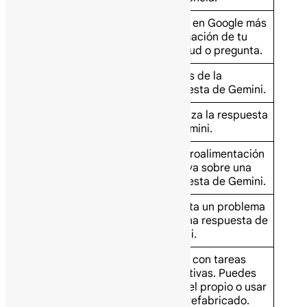
Busca en Google más
Retry with Google
información de tu
Search
solicitud o pregunta.
Ve más de la
View more
respuesta de Gemini.
Minimiza la respuesta
View less
de Gemini.
Da retroalimentación
Good suggestion
positiva sobre una
respuesta de Gemini.
Reporta un problema
Bad suggestion
con una respuesta de
Gemini.
Ayuda con tareas
repetitivas. Puedes
Gem
crear el propio o usar
uno prefabricado.