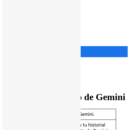
Menu
Google Workspace
Educación
Precios
Libro
Ads
Blog
Prensa
Ayuda
Comprar
Comprar
Gemini
Google Workspace
Recursos
Glosario para el uso de Gemini
Ask Gemini
Abre Gemini.
Limpia tu historial