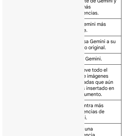
reciente de Gemini y
More options
pide más
sugerencias.
Haz Gemini más
Expand
grande.
Regresa Gemini a su
Collapse
tamaño original.
Close
Cierra Gemini.
Remueve todo el
texto e imágenes
Clear history
generadas que aún
no has insertado en
el documento.
Encuentra más
More suggestions
sugerencias de
Gemini.
Copia una
Copy
sugerencia.