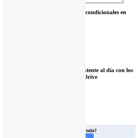
Previous Post
Notificaciones condicionales en
Google Sheets
Next Post
Catch me up: Mantente al día con los
cambios de tus archivos en Drive
¿Necesitas nuestra ayuda?