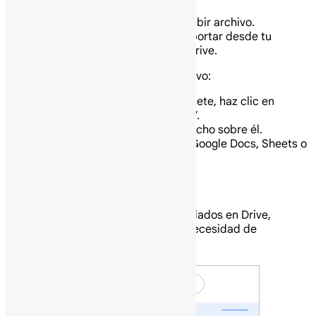
Ve a Drive.
Haz clic en Nuevo y luego en Subir archivo.
Elige el archivo que quieres importar desde tu
computadora para añadirlo a Drive.
Sigue estos pasos para abrir tu archivo:
Una vez que la subida se complete, haz clic en
“Mostrar ubicación del archivo”.
Busca el archivo y haz clic derecho sobre él.
Selecciona “Abrir con” y elige Google Docs, Sheets o
Slides, según corresponda.
¿Archivos de Microsoft en Drive?
Si tienes archivos de Microsoft guardados en Drive,
puedes editarlos directamente sin necesidad de
convertirlos.