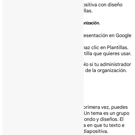
Nota: Si no ves la opción Nueva diapositiva con diseño
Flecha hacia abajo, haz clic en Plantillas.
Añade una diapositiva con la marca de tu organización.
En tu computadora abre una presentación en Google
Slides.
En la parte superior izquierda, haz clic en Plantillas.
A la derecha, haz clic en la plantilla que quieres usar.
Nota: La opción Plantillas aparece solo si tu administrador
habilita las diapositivas con la marca de la organización.
Actualiza tu presentación.
Elige un tema y un diseño.
Cuando crees una presentación por primera vez, puedes
elegir un tema para tus diapositivas. Un tema es un grupo
preestablecido de colores, fuentes, fondo y diseños. El
diseño de tu presentación es la forma en que tu texto e
imágenes están organizados en una diapositiva.