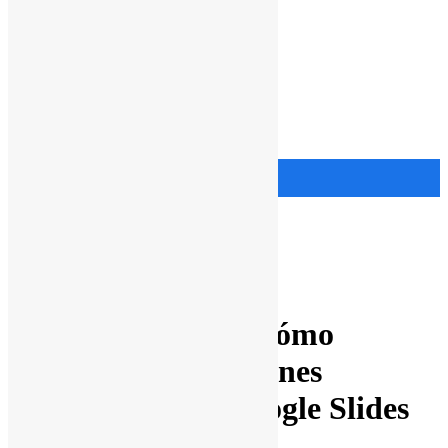
Menu
Google Workspace
Educación
Precios
Libro
Ads
Blog
Prensa
Ayuda
Comprar
Comprar
Google Slides
Google Workspace
Recursos
De Cero a Héroe: Cómo
Diseñar Presentaciones
Impactantes en Google Slides