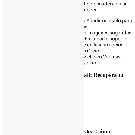
Un primer plano de un bote hecho de madera en un
lago rodeado de árboles al amanecer.
(Opcional) Puedes hacer clic en Añadir un estilo para
personalizar la imagen que creas.
Haz clic en Crear para ver varias imágenes sugeridas.
(Opcional) Edita tu instrucción: En la parte superior
del panel de la derecha, haz clic en la instrucción.
Edita tu instrucción y haz clic en Crear.
Ve más imágenes sugeridas: Haz clic en Ver más.
Cuando termines, haz clic en Insertar.
Previous Post
Gemini en Gmail: Recupera tu
tiempo productivamente
Next Post
Guía de Google Tasks: Cómo