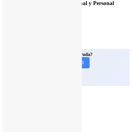
Organizar tu Vida Profesional y Personal
¿Necesitas nuestra ayuda?
Contacto G Nerd
© 2026 G Nerd.
Close
Google Workspace
Menu
Educación
Precios
Libro
Ads
Blog
Prensa
Ayuda