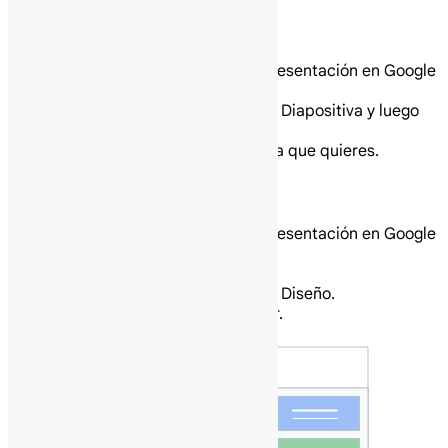
Cambia el tema de tu presentación.
En tu computadora abre una presentación en Google
Slides.
En la parte superior, haz clic en Diapositiva y luego
en Cambiar tema.
A la derecha, haz clic en el tema que quieres.
Cambia el diseño de tu presentación.
En tu computadora abre una presentación en Google
Slides.
Selecciona una diapositiva.
En la parte superior, haz clic en Diseño.
Elige el diseño que quieres usar.