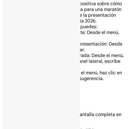
Por ejemplo, Crea una diapositiva sobre cómo
entrenar de manera óptima para una maratón
Crea una diapositiva sobre la presentación
@Objetivos de la Compañía 2026.
Desde la diapositiva generada, puedes:
Obtén una versión diferente: Desde el menú,
haz clic en Reintentar.
Añade la diapositiva a tu presentación: Desde
el menú, haz clic en Insertar.
Refina la diapositiva generada: Desde el menú,
haz clic en Cerrar. En el panel lateral, escribe
una nueva sugerencia.
Envía comentarios: Desde el menú, haz clic en
Buena sugerencia o Mala sugerencia.
Comparte una presentación
Presenta tus diapositivas
Para presentar una presentación a pantalla completa en
Google Slides: