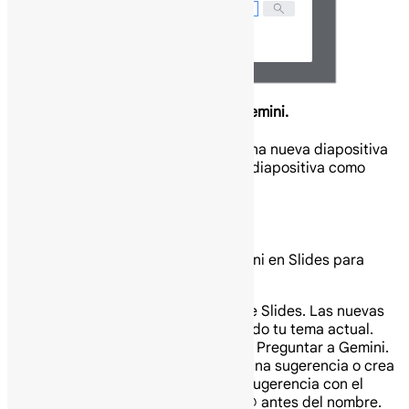
Genera una nueva diapositiva con Gemini.
Usa Gemini en Slides para generar una nueva diapositiva
con imágenes y contenido. Usa esta diapositiva como
punto de partida.
Genera una nueva diapositiva con Gemini.
Puedes usar el panel lateral de Gemini en Slides para
generar una nueva diapositiva.
En tu computadora abre Google Slides. Las nuevas
diapositivas se generarán usando tu tema actual.
En la parte superior, haz clic en Preguntar a Gemini.
En el panel lateral, selecciona una sugerencia o crea
la tuya propia. Para crear una sugerencia con el
nombre de tu archivo, inserta @ antes del nombre.