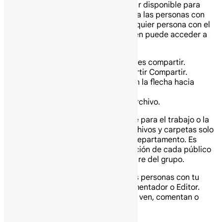
Puedes elegir si tu archivo debe estar disponible para
cualquier persona o restringido solo a las personas con
acceso. Si permites el acceso a cualquier persona con el
enlace, tu carpeta no restringirá quién puede acceder a
ella.
Selecciona el archivo que quieres compartir.
Haz clic en Compartir o Compartir Compartir.
En “Acceso general”, haz clic en la flecha hacia
abajo.
Elige quién puede acceder al archivo.
Consejo: Si usas tu cuenta de Google para el trabajo o la
escuela, puedes elegir compartir archivos y carpetas solo
con un público específico, como tu departamento. Es
posible que encuentres una descripción de cada público
cuando pases el ratón sobre el nombre del grupo.
Para decidir qué rol tendrán las personas con tu
archivo, selecciona Lector, Comentador o Editor.
Aprende más sobre cómo otros ven, comentan o
editan archivos.
Haz clic en Listo.