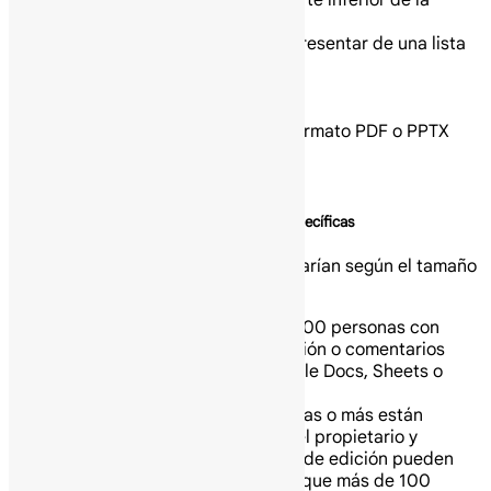
barra de herramientas en la parte inferior de la
ventana de presentación:
Selecciona diapositivas para presentar de una lista
Abre la vista de “Presentador”
Activa el puntero láser
Imprime la presentación
Descarga la presentación en formato PDF o PPTX
Comparte una presentación
Comparte una presentación con personas específicas
Nota: Las opciones para compartir varían según el tamaño
del grupo:
Hasta 100: Permite que hasta 100 personas con
permisos de visualización, edición o comentarios
trabajen en un archivo de Google Docs, Sheets o
Slides al mismo tiempo.
100 o más: Cuando 100 personas o más están
accediendo a un archivo, solo el propietario y
algunos usuarios con permisos de edición pueden
editar el archivo. Para permitir que más de 100