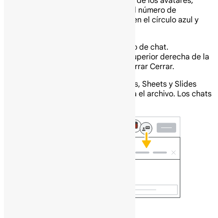
parte superior derecha, a la derecha de los avatares,
habrá un círculo azul que mostrará el número de
colaboradores adicionales. Haz clic en el círculo azul y
luego en Unirse al chat Chat.
Escribe tu mensaje en el cuadro de chat.
Cuando termines, en la parte superior derecha de la
ventana de chat, haz clic en Cerrar Cerrar.
Nota: Todos los chats en Google Docs, Sheets y Slides
incluyen a cualquier persona que vea el archivo. Los chats
no se guardan.
Comandos de Gemini en Slides