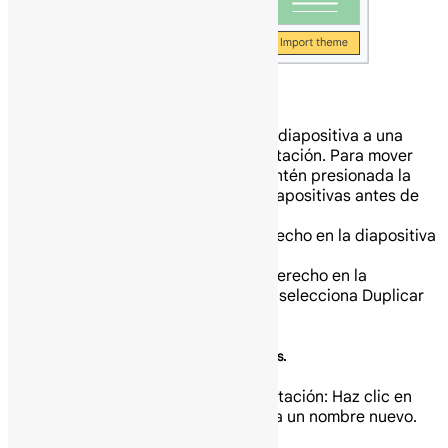
Organiza diapositivas.
Mueve diapositivas: Arrastra la diapositiva a una
posición diferente en la presentación. Para mover
varias diapositivas a la vez, mantén presionada la
tecla Ctrl y haz clic en varias diapositivas antes de
arrastrarlas.
Borra diapositivas: Haz clic derecho en la diapositiva
y selecciona Borrar.
Duplica diapositivas: Haz clic derecho en la
diapositiva en la barra lateral y selecciona Duplicar
diapositiva.
Añade imágenes, texto, notas del orador y más.
Cambia el nombre de tu presentación: Haz clic en
Presentación sin título e ingresa un nombre nuevo.
Añade imágenes: