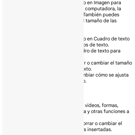
Haz clic en Insertar y luego en Imagen para
añadir imágenes desde tu computadora, la
web, Google Drive y más. También puedes
mover, borrar o cambiar el tamaño de las
imágenes.
Añade texto:
Haz clic en Insertar y luego en Cuadro de texto
para añadir nuevos cuadros de texto.
Luego, haz clic en un cuadro de texto para
ingresar texto.
Puedes mover, borrar o cambiar el tamaño
de los cuadros de texto.
También puedes cambiar cómo se ajusta
el texto en un cuadro.
Añade videos, formas, gráficos y más:
Haz clic en Insertar para añadir videos, formas,
gráficos, números de diapositiva y otras funciones a
tu presentación.
También puedes mover, borrar o cambiar el
tamaño de estas funciones insertadas.