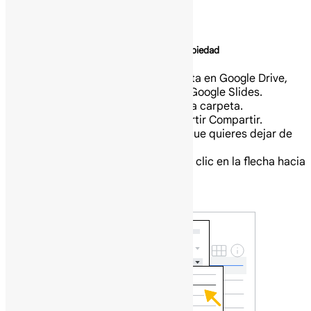
Deja de compartir una presentación
Deja de compartir una presentación de tu propiedad
Encuentra el archivo o la carpeta en Google Drive,
Google Docs, Google Sheets o Google Slides.
Abre o selecciona el archivo o la carpeta.
Haz clic en Compartir o Compartir Compartir.
Encuentra a la persona con la que quieres dejar de
compartir.
A la derecha de su nombre, haz clic en la flecha hacia
abajo y luego en Quitar acceso.
Haz clic en Guardar.