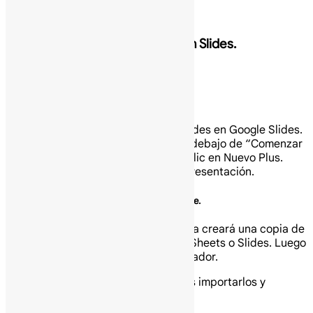
Slides (Presentaciones)
Crea tu primera presentación en Slides.
Crea o importa una presentación.
Crea tu presentación.
Abre la pantalla de inicio de Slides en Google Slides.
En la parte superior izquierda, debajo de “Comenzar
una presentación nueva”, haz clic en Nuevo Plus.
Esto creará y abrirá tu nueva presentación.
Importa y convierte una presentación existente.
Convertir tu archivo de otro programa creará una copia de
tu archivo original en formato Docs, Sheets o Slides. Luego
puedes editar el archivo en tu navegador.
Si tienes archivos existentes, puedes importarlos y
convertirlos a Docs, Sheets o Slides.