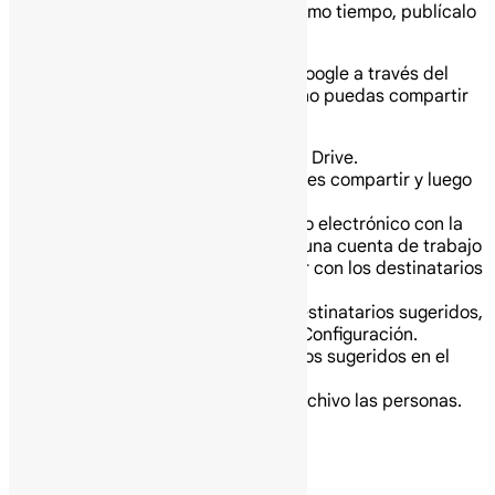
personas vean tu archivo al mismo tiempo, publícalo
como una página web.
Importante: Si usas una Cuenta de Google a través del
trabajo o la escuela, es posible que no puedas compartir
archivos fuera de tu organización.
En tu computadora ve a Google Drive.
Selecciona el archivo que quieres compartir y luego
Compartir Añadir aprobador.
Introduce la dirección de correo electrónico con la
que quieres compartir. Si usas una cuenta de trabajo
o de escuela, puedes compartir con los destinatarios
sugeridos.
Consejo: Para desactivar los destinatarios sugeridos,
ve a tu Configuración de Drive Configuración.
Desmarca “Mostrar destinatarios sugeridos en el
diálogo para compartir”.
Decide cómo pueden usar tu archivo las personas.
Selecciona una opción:
Lector
Comentador
Editor