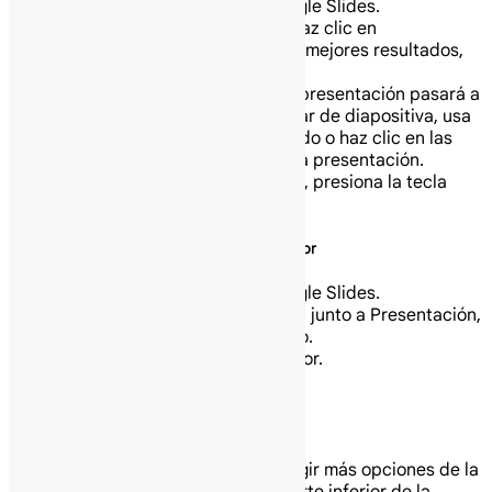
Abre una presentación en Google Slides.
En la parte superior derecha, haz clic en
Presentación. Para obtener los mejores resultados,
presenta con Google Chrome.
Desde la diapositiva actual, la presentación pasará a
pantalla completa. Para cambiar de diapositiva, usa
las teclas de flecha de tu teclado o haz clic en las
flechas en la parte inferior de la presentación.
Para salir de pantalla completa, presiona la tecla
Esc.
Visualiza una presentación con notas del orador
Abre una presentación en Google Slides.
En la esquina superior derecha, junto a Presentación,
haz clic en la flecha hacia abajo.
Haz clic en Vista del presentador.
Haz clic en Notas del orador.
Realiza otras acciones mientras presentas
Cuando presentes, puedes elegir más opciones de la