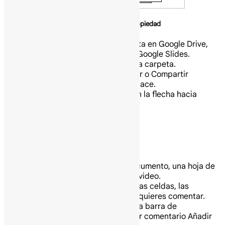
Elimina un enlace a una presentación de tu propiedad
Encuentra el archivo o la carpeta en Google Drive,
Google Docs, Google Sheets o Google Slides.
Abre o selecciona el archivo o la carpeta.
Haz clic en Compartir Compartir o Compartir
Compartir y luego en Copiar enlace.
En “Acceso general”, haz clic en la flecha hacia
abajo.
Selecciona Restringido.
Haz clic en Listo.
Comenta en una presentación
En tu computadora abre un documento, una hoja de
cálculo, una presentación o un video.
Resalta el texto, las imágenes, las celdas, las
diapositivas o las escenas que quieres comentar.
Para añadir un comentario, en la barra de
herramientas, haz clic en Añadir comentario Añadir