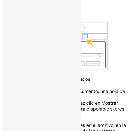
comentario.
Escribe tu comentario.
Haz clic en Comentar.
Chatea con los colaboradores en una presentación
En tu computadora abre un documento, una hoja de
cálculo o una presentación.
En la parte superior derecha, haz clic en Mostrar
chat Chat. Esta función no estará disponible si eres
el único en el archivo.
Consejo: Si hay muchos colaboradores en el archivo, en la