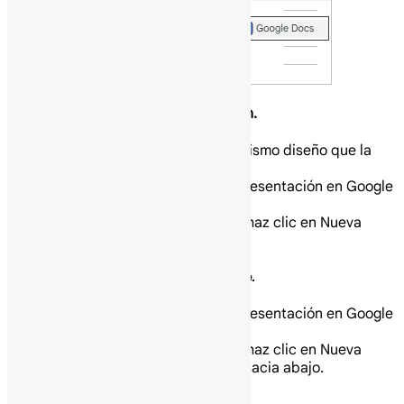
Añade diapositivas a tu presentación.
Añade una diapositiva con el mismo diseño que la
diapositiva actual.
En tu computadora abre una presentación en Google
Slides.
En la parte superior izquierda, haz clic en Nueva
diapositiva Plus.
Añade una diapositiva con un diseño diferente.
En tu computadora abre una presentación en Google
Slides.
En la parte superior izquierda, haz clic en Nueva
diapositiva con diseño Flecha hacia abajo.
Elige una diapositiva.