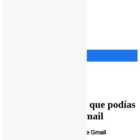
Menu
Google Workspace
Educación
Precios
Libro
Ads
Blog
Prensa
Ayuda
Comprar
Comprar
Google Workspace
Recursos
Cosas que no sabías que podías
hacer sin salir de Gmail
Usa otras aplicaciones sin salir de Gmail