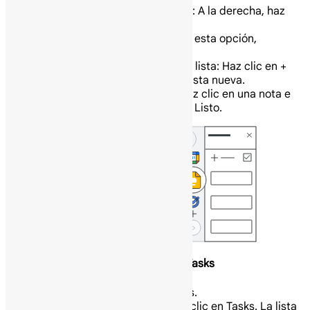
Abre Google Keep: A la derecha, haz
clic en Keep.
Consejo: Si no ves esta opción,
contacta a tu administrador.
Agrega una nota o lista: Haz clic en +
Tomar una nota o Lista nueva Lista nueva.
Edita una nota: Haz clic en una nota e
ingresa un mensaje. Haz clic en Listo.
Abre tus listas de tareas en Google Tasks
Abre Google Tasks.
A la derecha, haz clic en Tasks. La lista