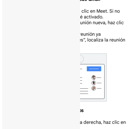
A la izquierda, haz clic en Meet. Si no
ves Meet, asegúrate de que esté activado.
Para iniciar una reunión nueva, haz clic
en Reunión nueva.
Para unirte a una reunión ya
programada, ve a “Mis reuniones”, localiza la reunión
y haz clic en “Unirte”.
Abre tu Google Calendar y tus eventos
Abre Calendar: A la derecha, haz clic en
Calendar.