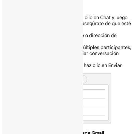
Chatea con colegas en Gmail
A la izquierda, haz clic en Chat y luego
en Nuevo chat. Si no ves Chat, asegúrate de que esté
activado.
Ingresa un nombre o dirección de
correo electrónico.
Para iniciar un chat con múltiples participantes,
selecciona la opción “Iniciar conversación
grupal”.
Crea tu mensaje y haz clic en Enviar.
Inicia o únete a una videollamada desde Gmail