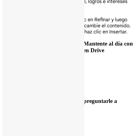
su experiencia profesional, logros e intereses
personales.
Haz clic en Crear.
(Opcional) Haz clic en Refinar y luego
elige cómo quieres que Gemini cambie el contenido.
Cuando termines, haz clic en Insertar.
Previous Post
Catch me up: Mantente al día con
los cambios de tus archivos en Drive
Next Post
Cosas que puedes preguntarle a
Gemini en Gmail