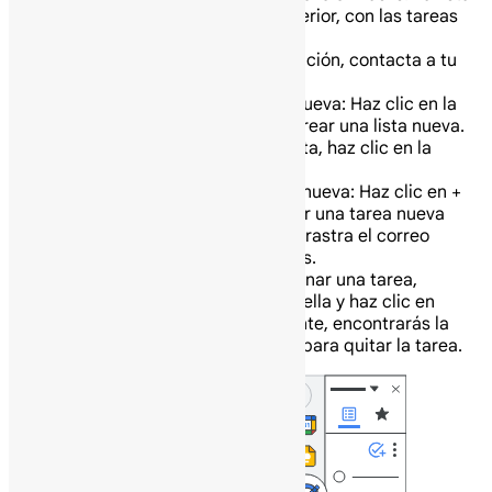
actual aparece en la parte superior, con las tareas
debajo.
Consejo: Si no ves esta opción, contacta a tu
administrador.
Agrega una lista nueva: Haz clic en la
flecha hacia abajo y luego en Crear una lista nueva.
Para elegir una lista, haz clic en la
flecha desplegable.
Agrega una tarea nueva: Haz clic en +
Agregar una tarea. Para agregar una tarea nueva
desde un correo electrónico, arrastra el correo
electrónico a una lista de tareas.
Para editar o eliminar una tarea,
primero coloca el cursor sobre ella y haz clic en
“Editar”. En la ventana emergente, encontrarás la
opción “Eliminar recordatorio” para quitar la tarea.