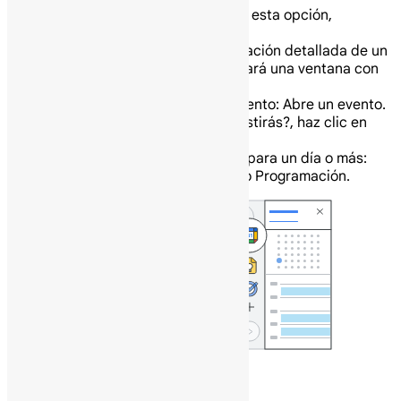
Consejo: Si no ves esta opción,
contacta a tu administrador.
Para ver la información detallada de un
evento, haz clic en él. Se mostrará una ventana con
todos los datos importantes.
Responde a un evento: Abre un evento.
En la parte inferior, junto a ¿Asistirás?, haz clic en
una respuesta.
Consulta eventos para un día o más:
Haz clic en Más y luego en Día o Programación.
Abre notas en Google Keep