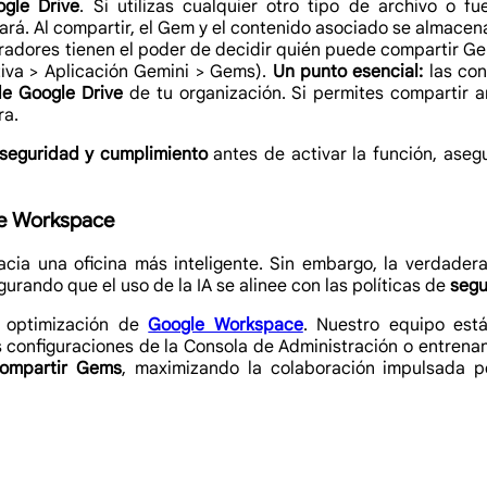
gle Drive
. Si utilizas cualquier otro tipo de archivo o
ará. Al compartir, el Gem y el contenido asociado se almacena
adores tienen el poder de decidir quién puede compartir Gem
tiva > Aplicación Gemini > Gems).
Un punto esencial:
las con
de Google Drive
de tu organización. Si permites compartir a
ra.
seguridad y cumplimiento
antes de activar la función, aseg
gle Workspace
cia una oficina más inteligente. Sin embargo, la verdadera
urando que el uso de la IA se alinee con las políticas de
segu
y optimización de
Google Workspace
. Nuestro equipo est
as configuraciones de la Consola de Administración o entren
ompartir Gems
, maximizando la colaboración impulsada po