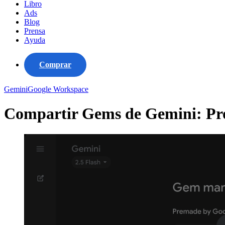
Libro
Ads
Blog
Prensa
Ayuda
Comprar
Gemini
Google Workspace
Compartir Gems de Gemini: Pro