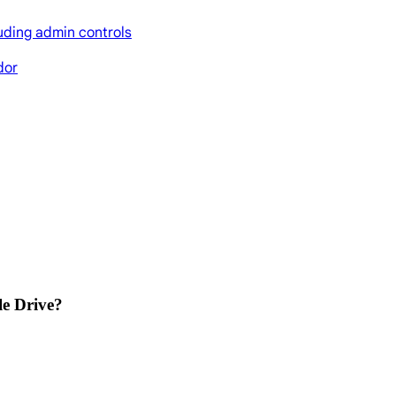
uding admin controls
dor
e Drive?