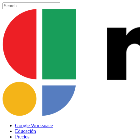
Skip
to
Close
main
Search
content
Menu
Google Workspace
Educación
Precios