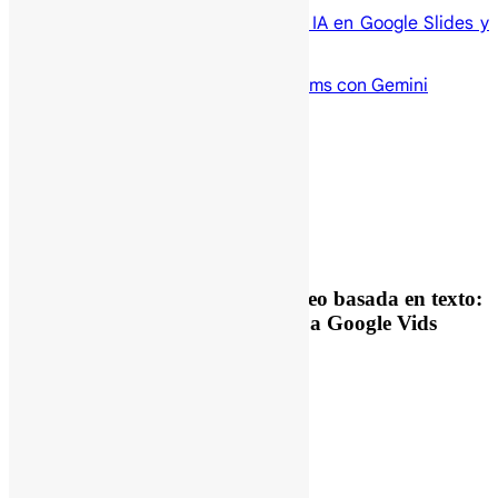
Edición de Imágenes con IA en Google Slides y
Google Vids
Resúmenes en Google Forms con Gemini
Previous Post
Edición de video basada en texto:
La revolución de la IA llega a Google Vids