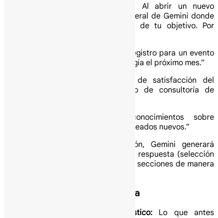
El proceso es intuitivo y rápido. Al abrir un nuevo
formulario, encontrarás un panel lateral de Gemini donde
podrás introducir una descripción de tu objetivo. Por
ejemplo:
“Crea un formulario de registro para un evento
de networking de tecnología el próximo mes.”
“Genera una encuesta de satisfacción del
cliente para un servicio de consultoría de
software.”
“Haz un test de conocimientos sobre
ciberseguridad para empleados nuevos.”
Una vez introducida la instrucción, Gemini generará
sugerencias de preguntas, tipos de respuesta (selección
múltiple, casillas, escalas lineales) y secciones de manera
automática.
Beneficios clave para tu empresa
Ahorro de tiempo drástico:
Lo que antes