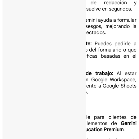
tomaba 30 minutos de redacción y
configuración, ahora se resuelve en segundos.
Redacción profesional:
Gemini ayuda a formular
preguntas claras y sin sesgos, mejorando la
calidad de los datos recolectados.
Personalización inteligente:
Puedes pedirle a
Gemini que ajuste el tono del formulario o que
añada preguntas específicas basadas en el
contexto de tu industria.
Optimización del flujo de trabajo:
Al estar
integrado nativamente en Google Workspace,
los datos fluyen directamente a Google Sheets
para su análisis inmediato.
¿Cómo obtener esta función?
Esta característica está disponible para clientes de
Google Workspace con los complementos de
Gemini
Business, Enterprise, Education o Education Premium
.