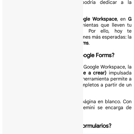
tiempo valioso que tu equipo podría dedicar a la
estrategia.
Como consultores expertos en
Google Workspace
, en
G
Nerd
siempre buscamos las herramientas que lleven tu
productividad al siguiente nivel. Por ello, hoy te
presentamos una de las actualizaciones más esperadas: la
integración de
Gemini en Google Forms
.
¿Qué es “Help me create” en Google Forms?
Gracias a la última actualización de Google Workspace, la
función
“Help me create” (Ayúdame a crear)
impulsada
por Gemini ya está disponible. Esta herramienta permite a
los usuarios generar formularios completos a partir de un
simple prompt o instrucción escrita.
Ya no necesitas enfrentarte a una página en blanco. Con
solo describir lo que necesitas, Gemini se encarga de
estructurar el formulario por ti.
¿Cómo funciona Gemini en tus formularios?