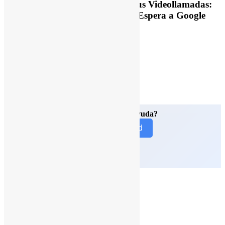
Next Post
Control Total en tus Videollamadas:
Llegan las Nuevas Salas de Espera a Google
Meet
¿Necesitas nuestra ayuda?
Contacto G Nerd
© 2026 G Nerd.
Close
Google Workspace
Menu
Educación
Precios
Libro
Ads