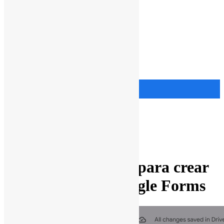
Menu
Google Workspace
Educación
Precios
Libro
Ads
Blog
Prensa
Ayuda
Comprar
Comprar
Gemini
Google Forms
Google Workspace
Cómo usar Gemini para crear
formularios en Google Forms