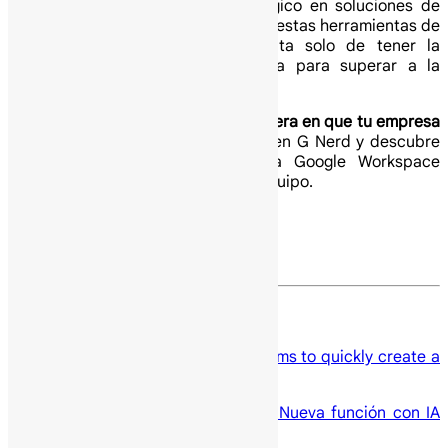
En
G Nerd
, como tu socio estratégico en soluciones de
Google, te ayudamos a implementar estas herramientas de
IA en tu organización. No se trata solo de tener la
tecnología, sino de saber utilizarla para superar a la
competencia.
¿Estás listo para transformar la manera en que tu empresa
recopila información?
Contáctanos en G Nerd y descubre
cómo los planes de Gemini para Google Workspace
pueden potenciar el talento de tu equipo.
Agendar Consultoría
Recursos
Use Gemini in Google Forms to quickly create a
new form
“Ayudame a programar”: Nueva función con IA
en Gmail