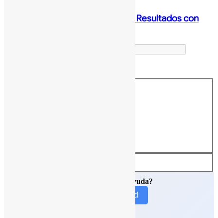
Performance Max: Multiplica tus Resultados con
Google Ads
Exact matches only
Search in title
Search in content
¿Necesitas nuestra ayuda?
Contacto G Nerd
© 2026 G Nerd.