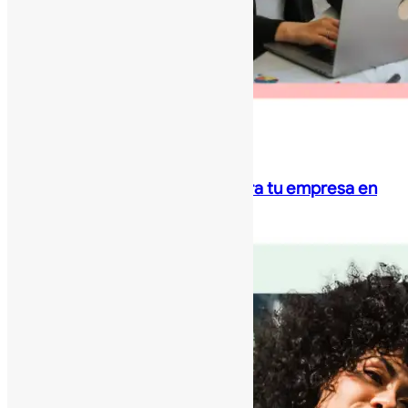
Google Ads
Campañas de búsqueda: Muestra tu empresa en
Google
Performance
Max:
Multiplica
tus
Resultados
con
Google
Ads