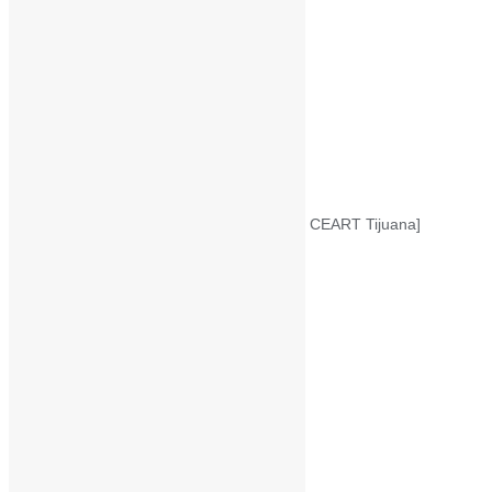
Mexicali – 10 Noviembre
Ensenada – 12 de Noviembre
Tijuana – 14 de Noviembre
08:00 AM – 1:00 PM – PST
[CEART Mexicali, CEART Ensenada, CEART Tijuana]
¡Regístrate ahora!