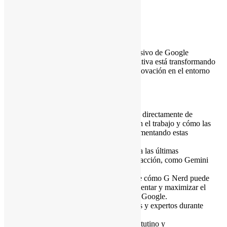
Acompaña a
G Nerd
en un evento exclusivo de Google
Workspace. Descubre cómo la IA generativa está transformando
la productividad, la colaboración y la innovación en el entorno
laboral.
Qué vas a experimentar:
Visión de IA de Google:
Escucha directamente de
expertos sobre el futuro de la IA en el trabajo y cómo las
organizaciones líderes están implementando estas
tecnologías.
Demostraciones en vivo:
Observa las últimas
innovaciones de IA de Google en acción, como Gemini
Advanced, Vids, y NotebookLM.
Soluciones para socios:
Descubre cómo G Nerd puede
ayudar a tu organización a implementar y maximizar el
valor de las herramientas de IA de Google.
Networking:
Conecta con colegas y expertos durante
nuestra recepción.
Refrescos:
Disfruta de un café matutino y