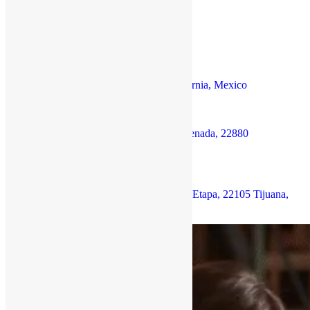
Noviembre 10, 12 y 14, 2025
8:00 AM–13:00 PM PST
Mexicali​​​​​​​
​​​​​​​Río Nuevo, 21120 Mexicali, Baja California, Mexico​​​​​​​​​​​​​​​​​​​​​​​​​​​​​​​​​​​​​​​​​​
Ensenada​​​​​​​
​​​​​​​Blvd, Lázaro Cárdenas 1430, Playa Ensenada, 22880
Ensenada, B.C., Mexico​​​​​​​​​​​​​​​​​​​​​
CEART Tijuana
​​​​​​​​​​​​​​​​​​​​​Vía Rápida Ote. 15320, Rio Tijuana 3ra Etapa, 22105 Tijuana,
B.C., Mexico