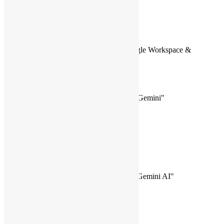
Registro y Bienvenida
9:00 - 9:20
Opening Keynote:
"El Futuro de la Productividad con Google Workspace &
Gemini AI"
9:30 - 10:20
Sesión 1: "Google Workspace presenta: Gemini"
10:30 - 10:55
Coffee Break & Networking (Demos)
11:00 - 11:50
Session 2: "Desbloqueando el Poder de Gemini AI"
12:00 - 13:00
Closing Keynote, Rifa y Clausura