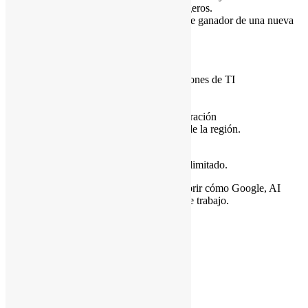
recupera fuerzas con refrigerios ligeros.
Rifas:
¡Tu asistencia podría hacerte ganador de una nueva
Chromebook!
¿A quién va dirigido?
Responsables de la toma de decisiones de TI
Líderes empresariales
Equipos de transformación digital
Líderes en productividad y colaboración
Emprendedores, artistas y líderes de la región.
Reserva tu lugar hoy
El espacio para este evento exclusivo es limitado.
No te pierdas esta oportunidad de descubrir cómo Google, AI
y
G Nerd
pueden transformar tu lugar de trabajo.
Agenda
8:00 - 8:50